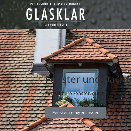
Fenster und Dachf
Für saubere Fenster, durch die Sonnenli
Fenster reinigen lassen