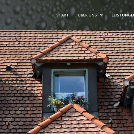
START
ÜBER UNS
LEISTUNGE
enster
cht in unseren Alltag fällt