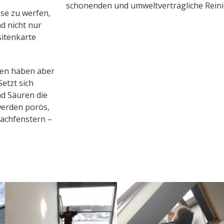
schonenden und umweltverträgliche Rein
use zu werfen,
d nicht nur
sitenkarte
men haben aber
etzt sich
nd Säuren die
erden porös,
achfenstern –